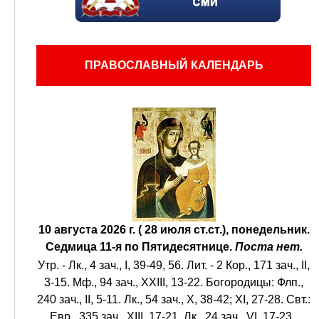
ПРАВОСЛАВНЫЙ КАЛЕНДАРЬ
10 августа 2026 г. ( 28 июля ст.ст.), понедельник.
Седмица 11-я по Пятидесятнице.
Поста нет.
Утр. -
Лк., 4 зач., I, 39-49, 56.
Лит. -
2 Кор., 171 зач., II,
3-15.
Мф., 94 зач., XXIII, 13-22.
Богородицы:
Флп.,
240 зач., II, 5-11.
Лк., 54 зач., X, 38-42; XI, 27-28.
Свт.:
Евр., 335 зач., XIII, 17-21.
Лк., 24 зач., VI, 17-23
.