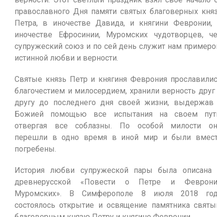
православного Дня памяти святых благоверных кня
Петра, в иночестве Давида, и княгини Февронии,
иночестве Ефросинии, Муромских чудотворцев, ч
супружеский союз и по сей день служит нам пример
истинной любви и верности.
Святые князь Петр и княгиня Феврония прославили
благочестием и милосердием, хранили верность друг
другу до последнего дня своей жизни, выдержав
Божией помощью все испытания на своем пут
отвергая все соблазны. По особой милости о
перешли в одно время в иной мир и были вмес
погребены.
История любви супружеской пары была описана
древнерусской «Повести о Петре и Феврони
Муромских». В Симферополе 8 июля 2018 год
состоялось открытие и освящение памятника свят
благоверным князю Петру и княгине Февронии.