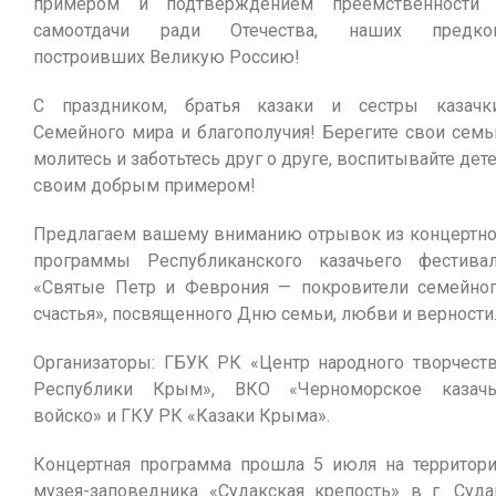
примером и подтверждением преемственности
самоотдачи ради Отечества, наших предков
построивших Великую Россию!
С праздником, братья казаки и сестры казачк
Семейного мира и благополучия! Берегите свои семь
молитесь и заботьтесь друг о друге, воспитывайте дет
своим добрым примером!
Предлагаем вашему вниманию отрывок из концертн
программы Республиканского казачьего фестива
«Святые Петр и Феврония — покровители семейно
счастья», посвященного Дню семьи, любви и верности
Организаторы: ГБУК РК «Центр народного творчест
Республики Крым», ВКО «Черноморское казач
войско» и ГКУ РК «Казаки Крыма».
Концертная программа прошла 5 июля на территор
музея-заповедника «Судакская крепость» в г. Суда