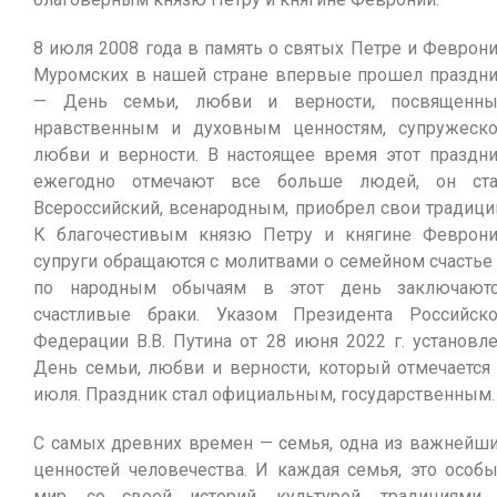
8 июля 2008 года в память о святых Петре и Феврон
Муромских в нашей стране впервые прошел праздн
— День семьи, любви и верности, посвященн
нравственным и духовным ценностям, супружеск
любви и верности. В настоящее время этот праздн
ежегодно отмечают все больше людей, он ст
Всероссийский, всенародным, приобрел свои традици
К благочестивым князю Петру и княгине Феврон
супруги обращаются с молитвами о семейном счастье
по народным обычаям в этот день заключают
счастливые браки. Указом Президента Российск
Федерации В.В. Путина от 28 июня 2022 г. установл
День семьи, любви и верности, который отмечается
июля. Праздник стал официальным, государственным.
С самых древних времен — семья, одна из важнейш
ценностей человечества. И каждая семья, это особ
мир, со своей историй, культурой, традициями