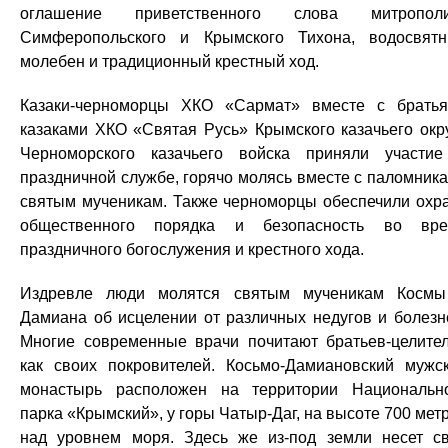
оглашение приветственного слова митрополи
Симферопольского и Крымского Тихона, водосвят
молебен и традиционный крестный ход.
Казаки-черноморцы ХКО «Сармат» вместе с брать
казаками ХКО «Святая Русь» Крымского казачьего окр
Черноморского казачьего войска приняли участи
праздничной службе, горячо молясь вместе с паломник
святым мученикам. Также черноморцы обеспечили охр
общественного порядка и безопасность во вр
праздничного богослужения и крестного хода.
Издревле люди молятся святым мученикам Косм
Дамиана об исцелении от различных недугов и болезн
Многие современные врачи почитают братьев-целите
как своих покровителей. Косьмо-Дамиановский мужс
монастырь расположен на территории Национальн
парка «Крымский», у горы Чатыр-Даг, на высоте 700 мет
над уровнем моря. Здесь же из-под земли несет с