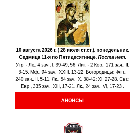
10 августа 2026 г. ( 28 июля ст.ст.), понедельник.
Седмица 11-я по Пятидесятнице.
Поста нет.
Утр. -
Лк., 4 зач., I, 39-49, 56.
Лит. -
2 Кор., 171 зач., II,
3-15.
Мф., 94 зач., XXIII, 13-22.
Богородицы:
Флп.,
240 зач., II, 5-11.
Лк., 54 зач., X, 38-42; XI, 27-28.
Свт.:
Евр., 335 зач., XIII, 17-21.
Лк., 24 зач., VI, 17-23
.
АНОНСЫ