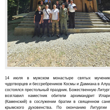
14 июля в мужском монастыре святых мученик
чудотворцев и бессребреников Космы и Дамиана в Алу
состоялся престольный праздник. Божественную Литур
возглавил наместник обители архимандрит Илар
(Каменский) в сослужении братии в священном сан
крымского духовенства. По окончанию Литурги