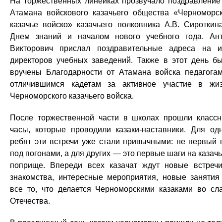
На торжественных линейках прозвучало поздравление
Атамана войскового казачьего общества «Черноморс
казачье войско» казачьего полковника А.В. Сироткин
Днем знаний и началом нового учебного года. Ан
Викторович прислал поздравительные адреса на 
директоров учебных заведений. Также в этот день б
вручены Благодарности от Атамана войска педагога
отличившимся кадетам за активное участие в жи
Черноморского казачьего войска.
После торжественной части в школах прошли класс
часы, которые проводили казаки-наставники. Для од
ребят эти встречи уже стали привычными: не первый 
под погонами, а для других — это первые шаги на казач
поприще. Впереди всех казачат ждут новые встреч
знакомства, интересные мероприятия, новые заняти
все то, что делается Черноморскими казаками во сл
Отечества.