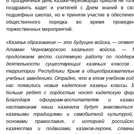
В праздничный день казаки-черноморцы пришли не тол
поздравить кадет и учителей с Днем знаний в св
подшефных школах, но и приняли участие в обеспече
общественного порядка во время проведен
торжественных мероприятий.
«
Казачье образование — это будущее войска, — отме
Атаман Черноморского казачьего войска. — 
продолжаем вести системную работу по поддер
деятельности существующих казачьих классов
территории Республики Крым в общеобразователь
учебных заведениях. Отрадно, что в этом учебном год
нас появились новые кадетские казачьи классы. 
больше ребят с гордостью носят кадетскую фор
Благодаря офицерам-воспитателям и казака
наставникам наши казачата будут знакомитьс
казачьими традициями и самобытной культурой
основами православия, с историей российско
казачества и подвигами казаков-героев, славн