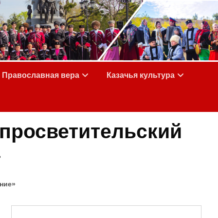
Православная вера
Казачья культура
просветительский
»
ние»