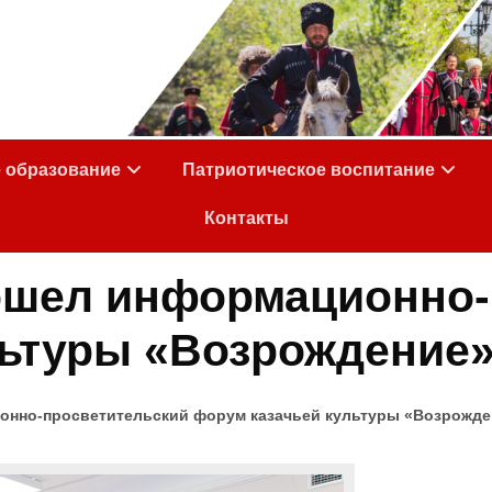
е образование
Патриотическое воспитание
Контакты
шел информационно-
льтуры «Возрождение
нно-просветительский форум казачьей культуры «Возрожде