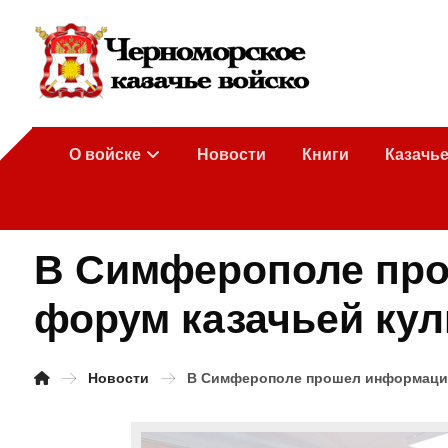
О войске
Новости
Книги
Казачь
В Симферополе про
форум казачьей ку
Новости
В Симферополе прошел информацио