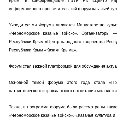
Крым, в конференц-зале ГБУК РК «Центр наро
информационно-просветительский форум казачьей кул
Учредителями Форума являются Министерство культ
«Черноморское казачье войско». Организаторы —
Республики Крым «Центр народного творчества Респ
Республики Крым «Казаки Крыма».
Форум стал важной платформой для обсуждения актуал
Основной темой форума этого года стала «Прее
патриотического и гражданского воспитания молодежи
Также, в программе форума были рассмотрены такие
«Черноморское казачье войско», «Казачья культура и 