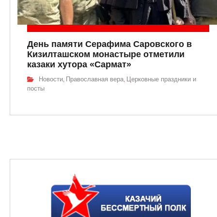
День памяти Серафима Саровского в
Кизилташском монастыре отметили
казаки хутора «Сармат»
Новости
Православная вера
Церковные праздники и
,
,
посты