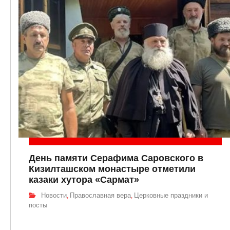
День памяти Серафима Саровского в
Кизилташском монастыре отметили
казаки хутора «Сармат»
Новости
Православная вера
Церковные праздники и
,
,
посты