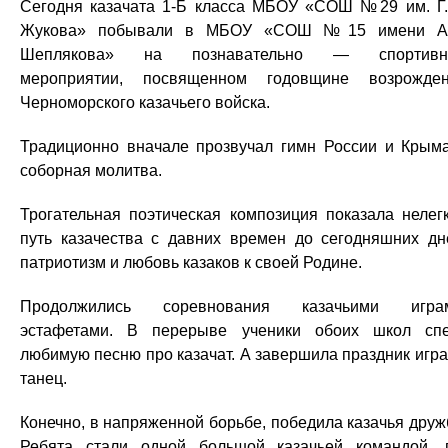
Сегодня казачата 1-Б класса МБОУ «СОШ №29 им. Г.
Жукова» побывали в МБОУ «СОШ №15 имени А.
Шеплякова» на познавательно — спортивн
мероприятии, посвященном годовщине возрожде
Черноморского казачьего войска.
Традиционно вначале прозвучал гимн России и Крым
соборная молитва.
Трогательная поэтическая композиция показала нелег
путь казачества с давних времен до сегодняшних дн
патриотизм и любовь казаков к своей Родине.
Продолжились соревнования казачьими играм
эстафетами. В перерыве ученики обоих школ сп
любимую песню про казачат. А завершила праздник игр
танец.
Конечно, в напряженной борьбе, победила казачья друж
Ребята стали одной большой казачьей командой, 