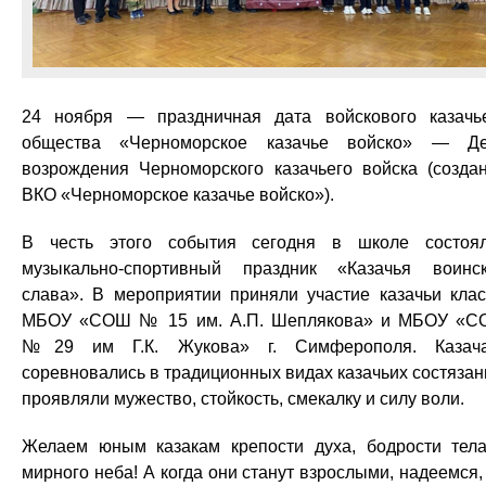
24 ноября — праздничная дата войскового казачь
общества «Черноморское казачье войско» — Д
возрождения Черноморского казачьего войска (созда
ВКО «Черноморское казачье войско»).
В честь этого события сегодня в школе состоя
музыкально-спортивный праздник «Казачья воинс
слава». В мероприятии приняли участие казачьи кла
МБОУ «СОШ № 15 им. А.П. Шеплякова» и МБОУ «
№29 им Г.К. Жукова» г. Симферополя. Казача
соревновались в традиционных видах казачьих состязан
проявляли мужество, стойкость, смекалку и силу воли.
Желаем юным казакам крепости духа, бодрости тел
мирного неба! А когда они станут взрослыми, надеемся,