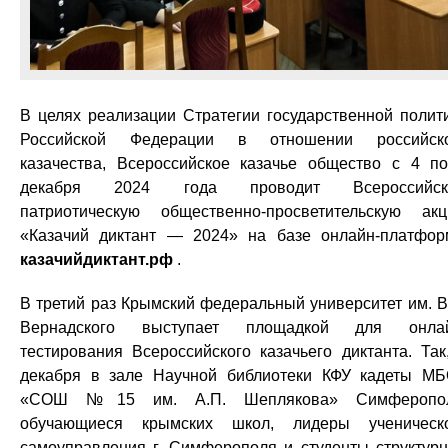
В целях реализации Стратегии государственной полит
Российской Федерации в отношении российско
казачества, Всероссийское казачье общество с 4 п
декабря 2024 года проводит Всероссийск
патриотическую общественно-просветительскую ак
«Казачий диктант — 2024» на базе онлайн-платфо
казачийдиктант.рф
.
В третий раз Крымский федеральный университет им. В
Вернадского выступает площадкой для онлай
тестирования Всероссийского казачьего диктанта. Так
декабря в зале Научной библиотеки КФУ кадеты М
«СОШ №15 им. А.П. Шеплякова» Симферопол
обучающиеся крымских школ, лидеры ученическ
самоуправления г. Симферополя и студенты структур