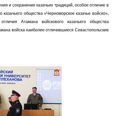
ния и сохранение казачьих традиций, особое отличие в
го казачьего общества «Черноморское казачье войско»,
тличия Атамана войскового казачьего общества
амана войска наиболее отличившиеся Севастопольские