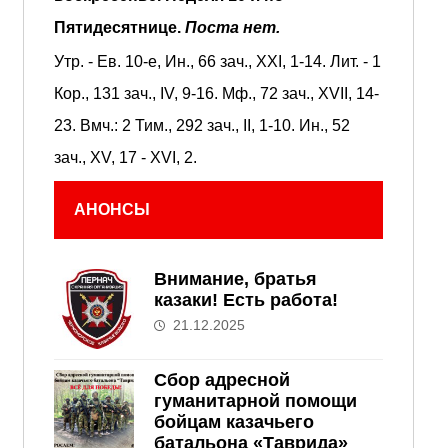
Пятидесятнице.
Поста нет.
Утр. - Ев. 10-е,
Ин., 66 зач., XXI, 1-14.
Лит. -
1
Кор., 131 зач., IV, 9-16.
Мф., 72 зач., XVII, 14-
23.
Вмч.:
2 Тим., 292 зач., II, 1-10.
Ин., 52
зач., XV, 17 - XVI, 2.
АНОНСЫ
Внимание, братья
казаки! Есть работа!
21.12.2025
Сбор адресной
гуманитарной помощи
бойцам казачьего
батальона «Таврида»