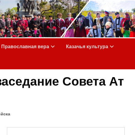
Православная вера
Казачья культура
заседание Совета Ат
ойска