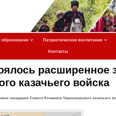
е образование
Патриотическое воспитание
Контакты
оялось расширенное 
го казачьего войска
нное заседание Совета Атаманов Черноморского казачьего в