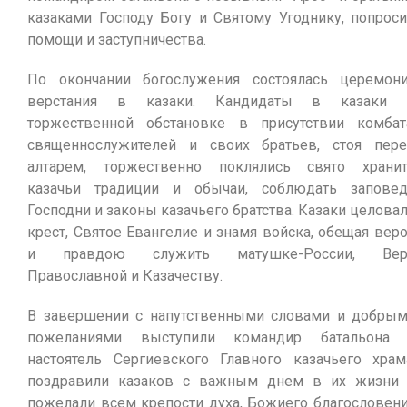
казаками Господу Богу и Святому Угоднику, попрос
помощи и заступничества.
По окончании богослужения состоялась церемон
верстания в казаки. Кандидаты в казаки 
торжественной обстановке в присутствии комбат
священнослужителей и своих братьев, стоя пер
алтарем, торжественно поклялись свято храни
казачьи традиции и обычаи, соблюдать запове
Господни и законы казачьего братства. Казаки целова
крест, Святое Евангелие и знамя войска, обещая вер
и правдою служить матушке-России, Вер
Православной и Казачеству.
В завершении с напутственными словами и добры
пожеланиями выступили командир батальона 
настоятель Сергиевского Главного казачьего храм
поздравили казаков с важным днем в их жизни
пожелали всем крепости духа, Божиего благословен