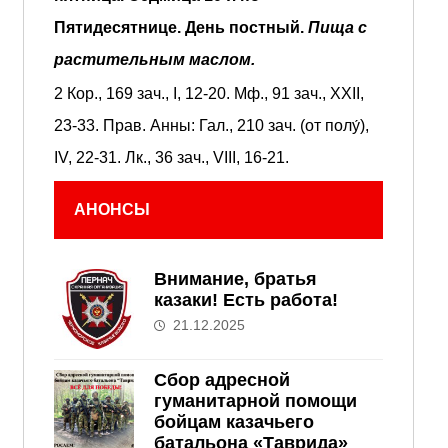
Пятидесятнице.
День постный.
Пища с
растительным маслом.
2 Кор., 169 зач., I, 12-20.
Мф., 91 зач., XXII,
23-33.
Прав. Анны:
Гал., 210 зач. (от полу́),
IV, 22-31.
Лк., 36 зач., VIII, 16-21.
АНОНСЫ
Внимание, братья
казаки! Есть работа!
21.12.2025
Сбор адресной
гуманитарной помощи
бойцам казачьего
батальона «Таврида»