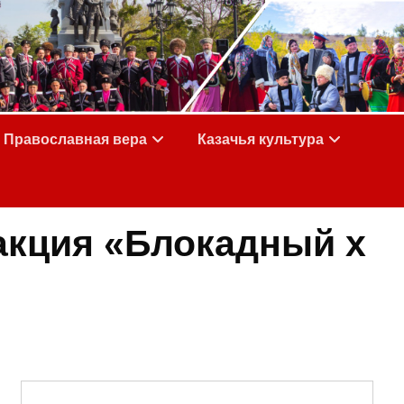
Православная вера
Казачья культура
акция «Блокадный х