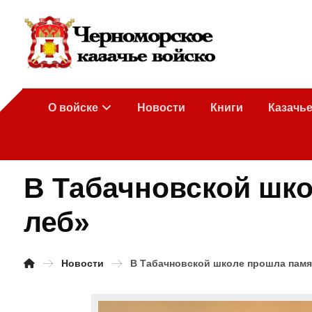
О войске
Новости
Книги
Казачь
В Табачновской шк
леб»
Новости
В Табачновской школе прошла памя