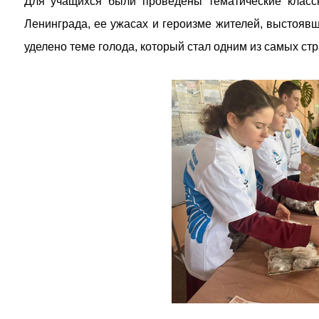
Для учащихся были проведены тематические классн
Ленинграда, ее ужасах и героизме жителей, выстояв
уделено теме голода, который стал одним из самых с