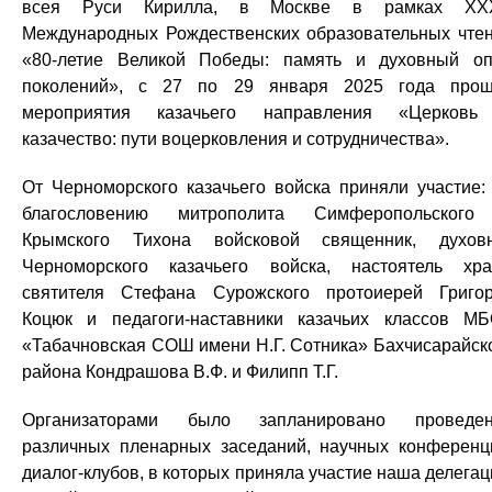
всея Руси Кирилла, в Москве в рамках XXXI
Международных Рождественских образовательных чте
«80-летие Великой Победы: память и духовный о
поколений», с 27 по 29 января 2025 года про
мероприятия казачьего направления «Церковь
казачество: пути воцерковления и сотрудничества».
От Черноморского казачьего войска приняли участие:
благословению митрополита Симферопольского
Крымского Тихона войсковой священник, духов
Черноморского казачьего войска, настоятель хр
святителя Стефана Сурожского протоиерей Григо
Коцюк и педагоги-наставники казачьих классов М
«Табачновская СОШ имени Н.Г. Сотника» Бахчисарайск
района Кондрашова В.Ф. и Филипп Т.Г.
Организаторами было запланировано проведен
различных пленарных заседаний, научных конференц
диалог-клубов, в которых приняла участие наша делегац