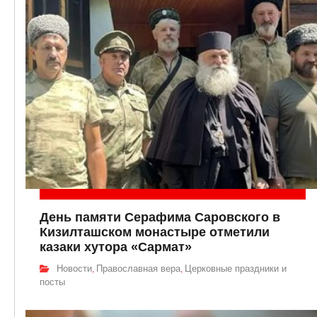
День памяти Серафима Саровского в
Кизилташском монастыре отметили
казаки хутора «Сармат»
Новости
Православная вера
Церковные праздники и
,
,
посты