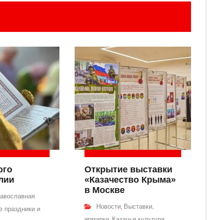
ого
Открытие выставки
лии
«Казачество Крыма»
в Москве
авославная
Новости
Выставки,
,
 праздники и
ярмарки
Казачья культура
,