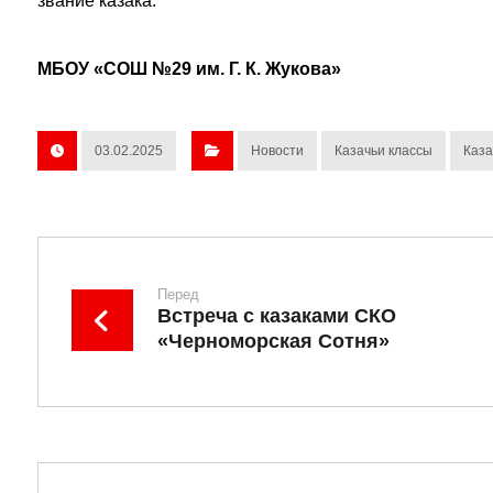
звание казака.
МБОУ «СОШ №29 им. Г. К. Жукова»
03.02.2025
Новости
Казачьи классы
Каза
Перед
Встреча с казаками СКО
«Черноморская Сотня»