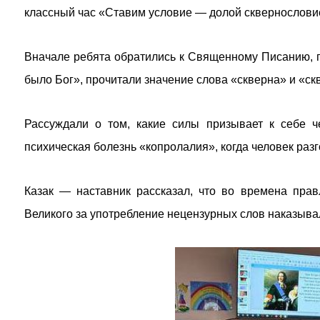
классный час «Ставим условие — долой сквернословие
Вначале ребята обратились к Священному Писанию, гд
было Бог», прочитали значение слова «скверна» и «ск
Рассуждали о том, какие силы призывает к себе че
психическая болезнь «копролалия», когда человек раз
Казак — наставник рассказал, что во времена пра
Великого за употребление нецензурных слов наказывал