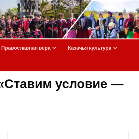
Православная вера
Казачья культура
 «Ставим условие —