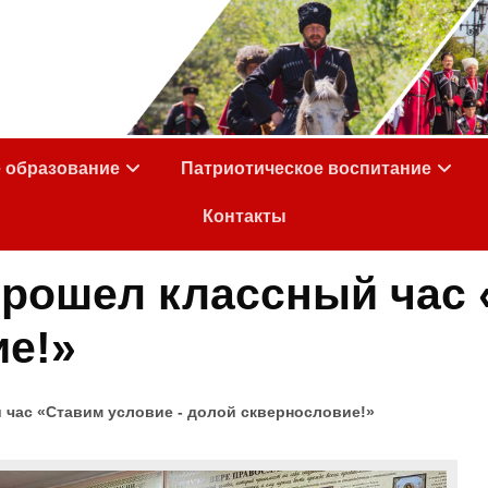
е образование
Патриотическое воспитание
Контакты
прошел классный час
ие!»
 час «Ставим условие - долой сквернословие!»