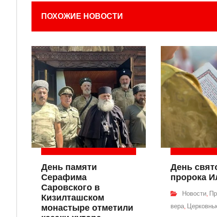
ПОХОЖИЕ НОВОСТИ
День памяти
День свят
Серафима
пророка И
Саровского в
Новости
Пр
,
Кизилташском
вера
Церковные
монастыре отметили
,