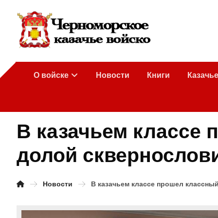
О войске
Новости
Книги
Казачь
В казачьем классе 
долой сквернослов
Новости
В казачьем классе прошел классный