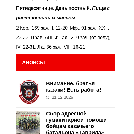
Пятидесятнице.
День постный.
Пища с
растительным маслом.
2 Кор., 169 зач., I, 12-20.
Мф., 91 зач., XXII,
23-33.
Прав. Анны:
Гал., 210 зач. (от полу́),
IV, 22-31.
Лк., 36 зач., VIII, 16-21.
АНОНСЫ
Внимание, братья
казаки! Есть работа!
21.12.2025
Сбор адресной
гуманитарной помощи
бойцам казачьего
батальона «Таврида»