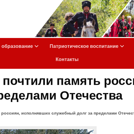
е образование
Патриотическое воспитание
Контакты
почтили память росс
ределами Отечества
 россиян, исполнявших служебный долг за пределами Отечес