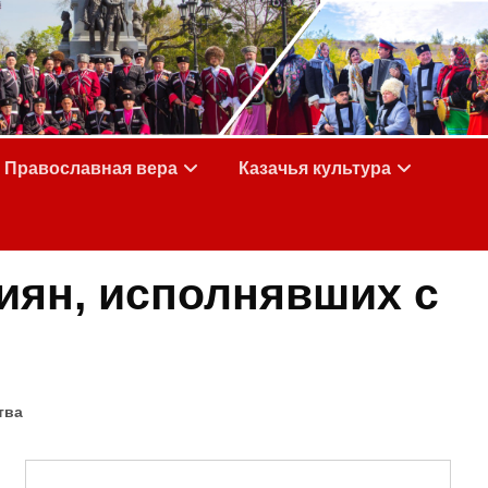
Православная вера
Казачья культура
иян, исполнявших с
тва