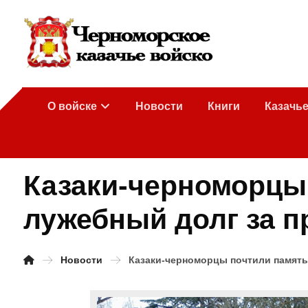
О войске
Новости
Книги
Казачь
Казаки-черноморцы 
лужебный долг за п
Новости
Казаки-черноморцы почтили память