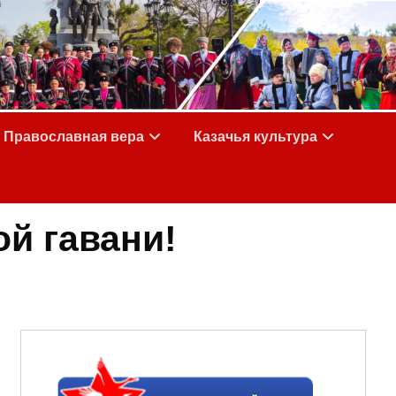
Православная вера
Казачья культура
ой гавани!