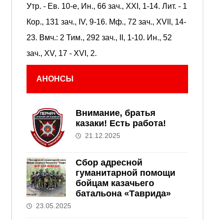
Утр. - Ев. 10-е,
Ин., 66 зач., XXI, 1-14.
Лит. -
1
Кор., 131 зач., IV, 9-16.
Мф., 72 зач., XVII, 14-
23.
Вмч.:
2 Тим., 292 зач., II, 1-10.
Ин., 52
зач., XV, 17 - XVI, 2.
АНОНСЫ
Внимание, братья
казаки! Есть работа!
21.12.2025
Сбор адресной
гуманитарной помощи
бойцам казачьего
батальона «Таврида»
23.05.2025