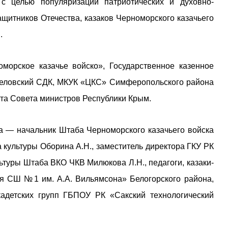
 с целью популяризации патриотических и духовно-
ащитников Отечества, казаков Черноморского казачьего
.
морское казачье войско», Государственное казенное
селовский СДК, МКУК «ЦКС» Симферопольского района
та Совета министров Республики Крым.
а — начальник Штаба Черноморского казачьего войска
а культуры Оборина А.Н., заместитель директора ГКУ РК
льтуры Штаба ВКО ЧКВ Милюкова Л.Н., педагоги, казаки-
ая СШ №1 им. А.А. Вильямсона» Белогорского района,
детских групп ГБПОУ РК «Сакский технологический