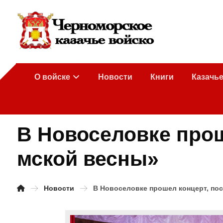
О войске
Новости
Книги
Казачь
В Новоселовке про
мской весны»
Новости
В Новоселовке прошел концерт, по