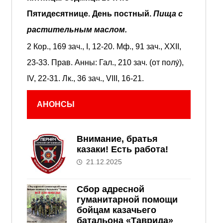
Пятидесятнице.
День постный.
Пища с
растительным маслом.
2 Кор., 169 зач., I, 12-20.
Мф., 91 зач., XXII,
23-33.
Прав. Анны:
Гал., 210 зач. (от полу́),
IV, 22-31.
Лк., 36 зач., VIII, 16-21.
АНОНСЫ
Внимание, братья
казаки! Есть работа!
21.12.2025
Сбор адресной
гуманитарной помощи
бойцам казачьего
батальона «Таврида»