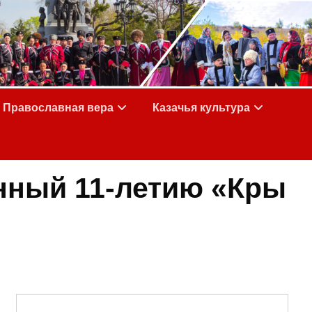
Православная вера
Казачья культура
нный 11-летию «Кры