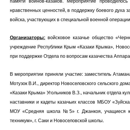
памяти воинов-казаков. Мероприятие проводилось
нравственных ценностей, в поддержку боевого духа з
войска, участвующих в специальной военной операции
Организаторы:
войсковое казачье общество «Черно
учреждение Республики Крым «Казаки Крыма», Ново
при поддержке Отдела по вопросам казачества Аппара
В мероприятии приняли участие: заместитель Атаман
Мотузок В.И., директор Новоселовского сельского дом
«Казаки Крыма» Угольников В.З., начальник отдела ку
наставники и кадеты казачьих классов МБОУ «Зуйск
МОУ «Средняя школа №5» г. Джанкоя, учащиеся ка
техникум», г. Саки и Новоселовской школы.