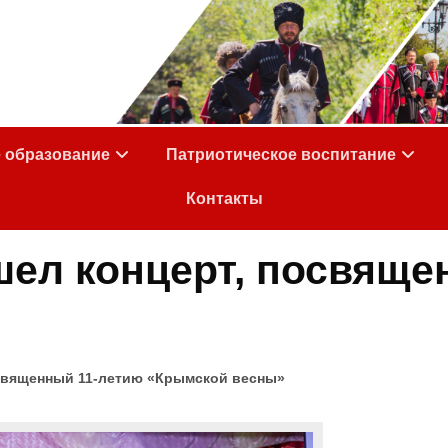
е образование
Патриотическое воспитание
Контакты
шел концерт, посвяще
священный 11-летию «Крымской весны»