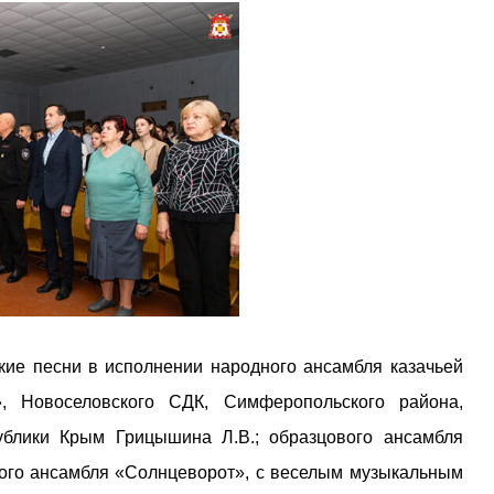
кие песни в исполнении народного ансамбля казачьей
, Новоселовского СДК, Симферопольского района,
ублики Крым Грицышина Л.В.; образцового ансамбля
ного ансамбля «Солнцеворот», с веселым музыкальным