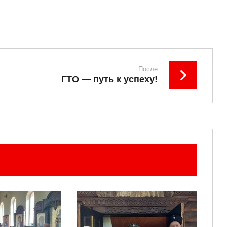
После
ГТО — путь к успеху!