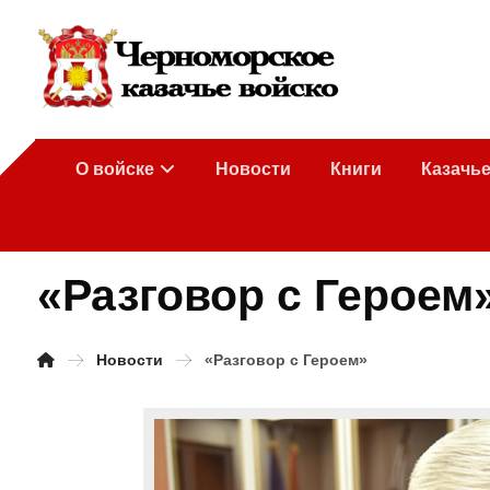
О войске
Новости
Книги
Казачь
«Разговор с Героем
Новости
«Разговор с Героем»