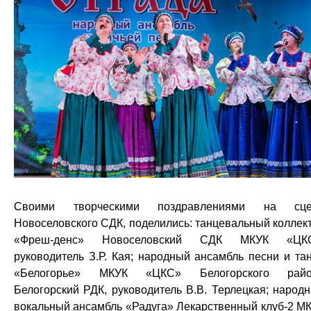
Своими творческими поздравлениями на сце
Новоселовского СДК, поделились: танцевальный коллек
«Фреш-денс» Новоселовский СДК МКУК «ЦКС
руководитель З.Р. Кая; народный ансамбль песни и та
«Белогорье» МКУК «ЦКС» Белогорского райо
Белогорский РДК, руководитель В.В. Терлецкая; народ
вокальный ансамбль «Радуга» Лекарственный клуб-2 М