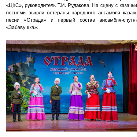
«ЦКС», руководитель Т.И. Рудакова. На сцену с казачь
песнями вышли ветераны народного ансамбля казач
песни «Отрада» и первый состав ансамбля-спутн
«Забавушка».