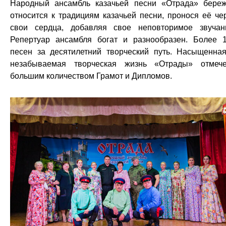
Народный ансамбль казачьей песни «Отрада» бере
относится к традициям казачьей песни, пронося её че
свои сердца, добавляя свое неповторимое звучан
Репертуар ансамбля богат и разнообразен. Более 
песен за десятилетний творческий путь. Насыщенна
незабываемая творческая жизнь «Отрады» отмеч
большим количеством Грамот и Дипломов.