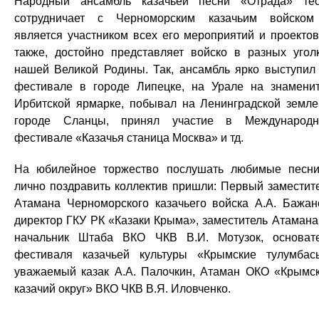
Народный ансамбль казачьей песни «Отрада» те
сотрудничает с Черноморским казачьим войско
является участником всех его мероприятий и проектов
также, достойно представляет войско в разных угол
нашей Великой Родины. Так, ансамбль ярко выступил
фестивале в городе Липецке, на Урале на знамени
Ирбитской ярмарке, побывал на Ленинградской земле
городе Сланцы, принял участие в Международ
фестивале «Казачья станица Москва» и тд.
На юбилейное торжество послушать любимые песн
лично поздравить коллектив пришли: Первый заместит
Атамана Черноморского казачьего войска А.А. Бажан
директор ГКУ РК «Казаки Крыма», заместитель Атаман
начальник Штаба ВКО ЧКВ В.И. Мотузок, основат
фестиваля казачьей культуры «Крымские тулумбас
уважаемый казак А.А. Палочкин, Атаман ОКО «Крымс
казачий округ» ВКО ЧКВ В.Я. Иловченко.