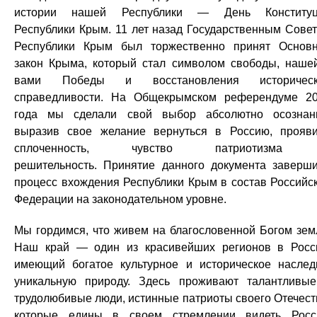
истории нашей Республики — День Конституц
Республики Крым. 11 лет назад Государственным Сове
Республики Крым был торжественно принят Основ
закон Крыма, который стал символом свободы, наше
вами Победы и восстановления историческ
справедливости. На Общекрымском референдуме 2
года мы сделали свой выбор абсолютно осознан
выразив свое желание вернуться в Россию, прояв
сплоченность, чувство патриотизма
решительность. Принятие данного документа заверш
процесс вхождения Республики Крым в состав Российс
Федерации на законодательном уровне.
Мы гордимся, что живем на благословенной Богом зем
Наш край — один из красивейших регионов в Росс
имеющий богатое культурное и историческое наслед
уникальную природу. Здесь проживают талантливы
трудолюбивые люди, истинные патриоты своего Отечест
которые едины в своем стремлении видеть Рос