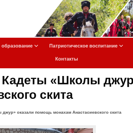
е образование
Патриотическое воспитание
Контакты
. Кадеты «Школы джу
ского скита
 джур» оказали помощь монахам Анастасиевского скита