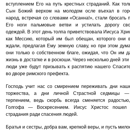
вступлением Его на путь крестных страданий. Как тол
Сын Божий верхом на молодом осле въехал в гор
народ, встречая со словами «Осанна!», стали бросать 
Его ноги пальмовые ветви и устилать дорогу св
одеждой. В этот день толпа приветствовала Иисуса Хри
как Мессию, который им был обещан, которого они 
ждали, предлагая Ему земную славу, но при этом дум
они только о собственном благе, ожидая, что Он им д
жизнь в достатке и в роскоши. Через несколько дней эти
люди уже будут призывать к распятию нашего Спасит
во дворе римского префекта.
Господь учит нас со смирением переживать дни наш
торжества, а дни личной Страстной седмицы 
терпением, ведь скорбь всегда сменяется радостью
Голгофа — Воскресением. Иисус Христос пошел
страдания ради спасения людей.
Братья и сестры, добра вам, крепкой веры, и пусть мило