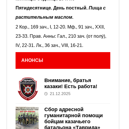
Пятидесятнице.
День постный.
Пища с
растительным маслом.
2 Кор., 169 зач., I, 12-20.
Мф., 91 зач., XXII,
23-33.
Прав. Анны:
Гал., 210 зач. (от полу́),
IV, 22-31.
Лк., 36 зач., VIII, 16-21.
АНОНСЫ
Внимание, братья
казаки! Есть работа!
21.12.2025
Сбор адресной
гуманитарной помощи
бойцам казачьего
батальона «Таврида»