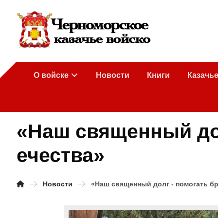
О войске
Новости
Книги
Казачь
«Наш священный до
ечества»
Новости
«Наш священный долг - помогать бр