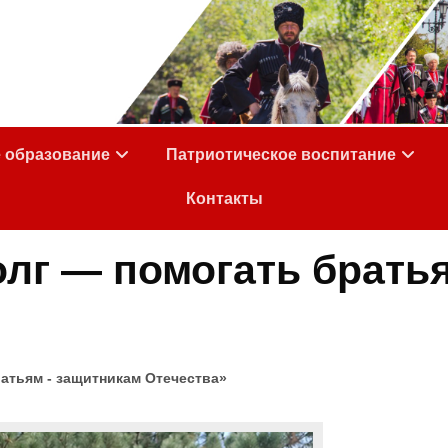
е образование
Патриотическое воспитание
Контакты
лг — помогать брать
атьям - защитникам Отечества»