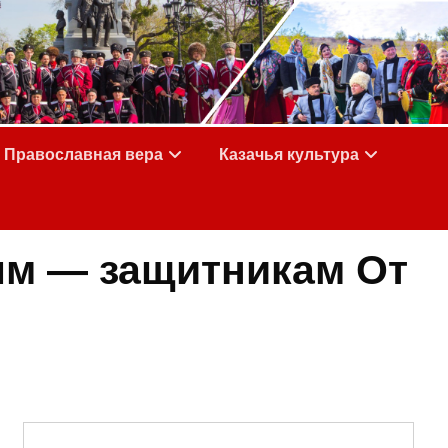
Православная вера
Казачья культура
ям — защитникам От