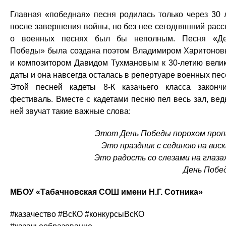
Главная «победная» песня родилась только через 30 
после завершения войны, но без нее сегодняшний расс
о военных песнях был бы неполным. Песня «Д
Победы» была создана поэтом Владимиром Харитоно
и композитором Давидом Тухмановым к 30-летию вели
даты и она навсегда осталась в репертуаре военных пес
Этой песней кадеты 8-К казачьего класса законч
фестиваль. Вместе с кадетами песню пел весь зал, вед
ней звучат такие важные слова:
Этот День Победы порохом проп
Это праздник с сединою на виск
Это радость со слезами на глаз
День Побе
МБОУ «Табачновская СОШ имени Н.Г. Сотника»
#казачество #ВсКО #конкурсыВсКО