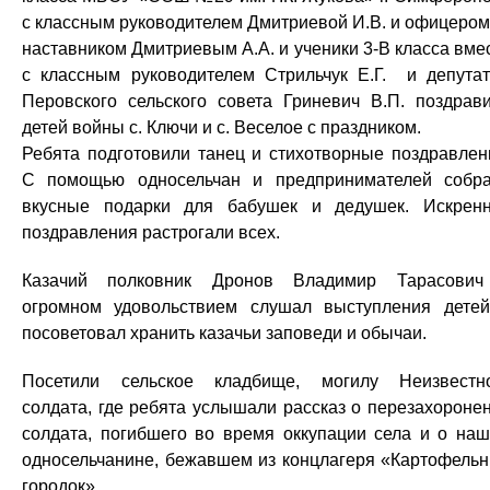
с классным руководителем Дмитриевой И.В. и офицеро
наставником Дмитриевым А.А. и ученики 3-В класса вме
с классным руководителем Стрильчук Е.Г. и депута
Перовского сельского совета Гриневич В.П. поздрав
детей войны с. Ключи и с. Веселое с праздником.
Ребята подготовили танец и стихотворные поздравлен
С помощью односельчан и предпринимателей собр
вкусные подарки для бабушек и дедушек. Искрен
поздравления растрогали всех.
Казачий полковник Дронов Владимир Тарасови
огромном удовольствием слушал выступления дете
посоветовал хранить казачьи заповеди и обычаи.
Посетили сельское кладбище, могилу Неизвестн
солдата, где ребята услышали рассказ о перезахороне
солдата, погибшего во время оккупации села и о на
односельчанине, бежавшем из концлагеря «Картофель
городок».