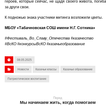
героев, которые сейчас, не щадя своего живота, погиб
за други свои.
К подножью знака участники митинга возложили цветы.
МБОУ «Табачновская СОШ имени Н.Г. Сотника»
#Фестиваль_Во_Славу_Отечества #казачество
#ВсКО #конкурсыВсКО #казачьеобразование
08.05.2025
Новости
Казачьи классы
Казачье образование
Патриотическое воспитание
Перед
Мы начинаем жить, когда помогаем