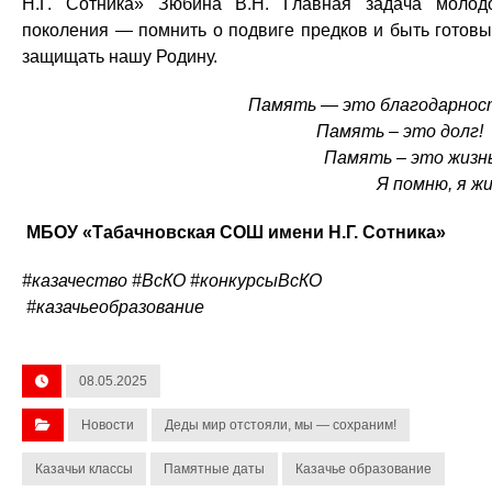
Н.Г. Сотника» Зюбина В.Н. Главная задача молод
поколения — помнить о подвиге предков и быть готов
защищать нашу Родину.
Память — это благодарнос
Память – это дол
Память – это жиз
Я помню, я жи
МБОУ «Табачновская СОШ имени Н.Г. Сотника»
#казачество #ВсКО #конкурсыВсКО
#казачьеобразование
08.05.2025
Новости
Деды мир отстояли, мы — сохраним!
Казачьи классы
Памятные даты
Казачье образование