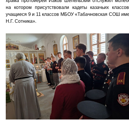
храма протоиерей Иаков Шепельский отслужил молеб
на котором присутствовали кадеты казачьих классо
учащиеся 9 и 11 классов МБОУ «Табачновская СОШ им
Н.Г. Сотника».