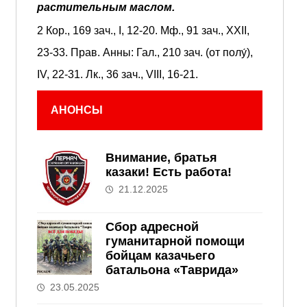
растительным маслом.
2 Кор., 169 зач., I, 12-20.
Мф., 91 зач., XXII,
23-33.
Прав. Анны:
Гал., 210 зач. (от полу́),
IV, 22-31.
Лк., 36 зач., VIII, 16-21.
АНОНСЫ
Внимание, братья
казаки! Есть работа!
21.12.2025
Сбор адресной
гуманитарной помощи
бойцам казачьего
батальона «Таврида»
23.05.2025