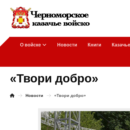
О войске
Новости
Книги
Казачь
«Твори добро»
Новости
«Твори добро»