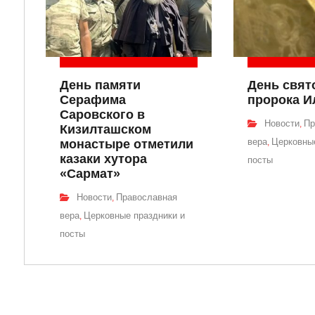
День памяти
День свят
Серафима
пророка И
Саровского в
Новости
Пр
,
Кизилташском
вера
Церковные
монастыре отметили
,
казаки хутора
посты
«Сармат»
Новости
Православная
,
вера
Церковные праздники и
,
посты