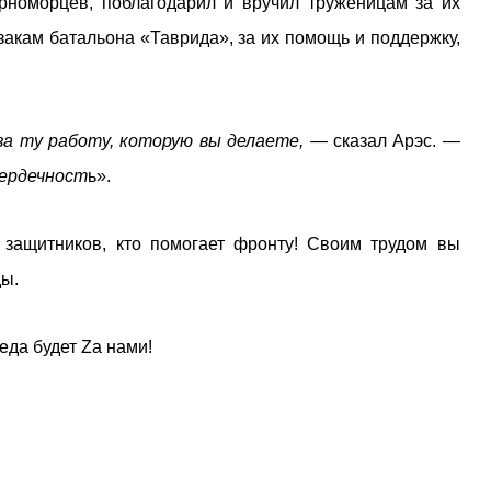
ерноморцев, поблагодарил и вручил труженицам за их
акам батальона «Таврида», за их помощь и поддержку,
 за ту работу, которую вы делаете, —
сказал Арэс.
—
сердечност
ь».
защитников, кто помогает фронту! Своим трудом вы
ы.
еда будет Zа нами!