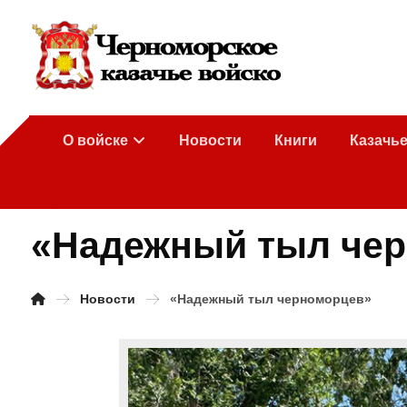
О войске
Новости
Книги
Казачь
«Надежный тыл че
Новости
«Надежный тыл черноморцев»