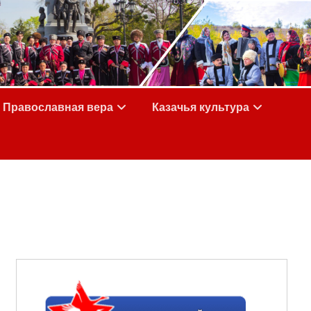
Православная вера
Казачья культура