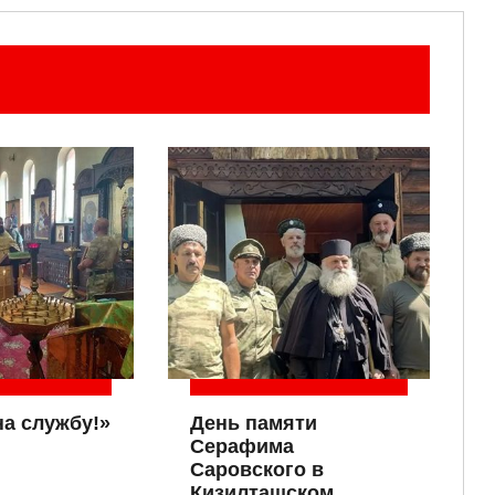
на службу!»
День памяти
Серафима
Саровского в
Кизилташском