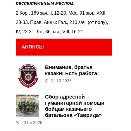
растительным маслом.
2 Кор., 169 зач., I, 12-20.
Мф., 91 зач., XXII,
23-33.
Прав. Анны:
Гал., 210 зач. (от полу́),
IV, 22-31.
Лк., 36 зач., VIII, 16-21.
АНОНСЫ
Внимание, братья
казаки! Есть работа!
21.12.2025
Сбор адресной
гуманитарной помощи
бойцам казачьего
батальона «Таврида»
23.05.2025