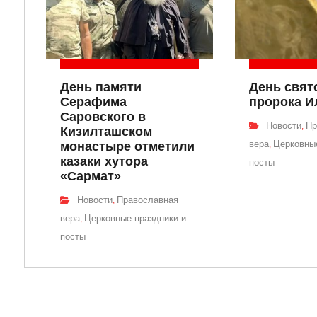
День памяти
День свят
Серафима
пророка И
Саровского в
Новости
Пр
,
Кизилташском
вера
Церковные
монастыре отметили
,
казаки хутора
посты
«Сармат»
Новости
Православная
,
вера
Церковные праздники и
,
посты