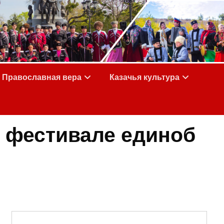
Православная вера
Казачья культура
 фестивале единоб