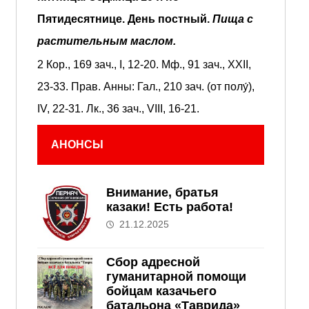
Пятидесятнице.
День постный.
Пища с
растительным маслом.
2 Кор., 169 зач., I, 12-20.
Мф., 91 зач., XXII,
23-33.
Прав. Анны:
Гал., 210 зач. (от полу́),
IV, 22-31.
Лк., 36 зач., VIII, 16-21.
АНОНСЫ
Внимание, братья
казаки! Есть работа!
21.12.2025
Сбор адресной
гуманитарной помощи
бойцам казачьего
батальона «Таврида»