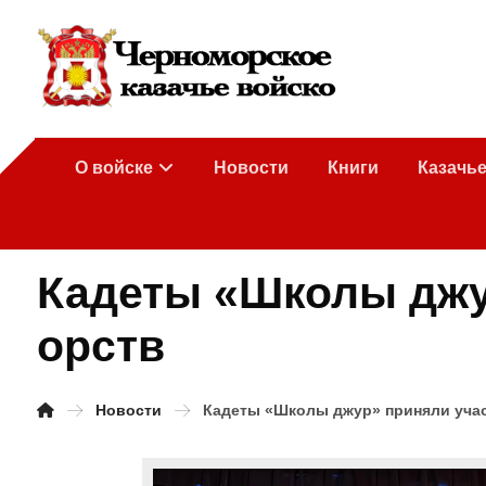
О войске
Новости
Книги
Казачь
Кадеты «Школы джу
орств
Новости
Кадеты «Школы джур» приняли учас