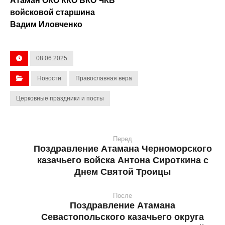
Атаман ОКО ККО ВКО ЧКВ
войсковой старшина
Вадим Иловченко
08.06.2025
Новости
Православная вера
Церковные праздники и посты
Перед
Поздравление Атамана Черноморского
казачьего войска Антона Сироткина с
Днем Святой Троицы
После
Поздравление Атамана
Севастопольского казачьего округа