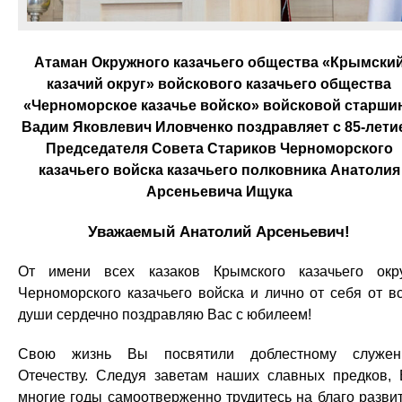
Атаман Окружного казачьего общества «Крымски
казачий округ» войскового казачьего общества
«Черноморское казачье войско» войсковой старши
Вадим Яковлевич Иловченко поздравляет с 85-лети
Председателя Совета Стариков Черноморского
казачьего войска казачьего полковника Анатолия
Арсеньевича Ищука
Уважаемый Анатолий Арсеньевич!
От имени всех казаков Крымского казачьего окр
Черноморского казачьего войска и лично от себя от в
души сердечно поздравляю Вас с юбилеем!
Свою жизнь Вы посвятили доблестному служен
Отечеству. Следуя заветам наших славных предков,
многие годы самоотверженно трудитесь на благо разви