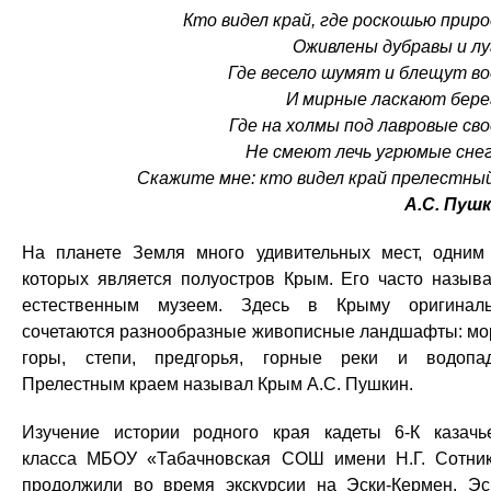
Кто видел край, где роскошью прир
Оживлены дубравы и лу
Где весело шумят и блещут в
И мирные ласкают бере
Где на холмы под лавровые св
Не смеют лечь угрюмые сне
Скажите мне: кто видел край прелестн
А.С. Пуш
На планете Земля много удивительных мест, одним
которых является полуостров Крым. Его часто назыв
естественным музеем. Здесь в Крыму оригинал
сочетаются разнообразные живописные ландшафты: мо
горы, степи, предгорья, горные реки и водопа
Прелестным краем называл Крым А.С. Пушкин.
Изучение истории родного края кадеты 6-К казачь
класса МБОУ «Табачновская СОШ имени Н.Г. Сотни
продолжили во время экскурсии на Эски-Кермен. Эс