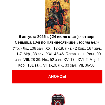
6 августа 2026 г. ( 24 июля ст.ст.), четверг.
Седмица 10-я по Пятидесятнице.
Поста нет.
Утр. -
Лк., 106 зач., XXI, 12-19.
Лит. -
2 Кор., 167 зач.,
I, 1-7.
Мф., 88 зач., XXI, 43-46.
Блгвв. кнн.:
Рим., 99
зач., VIII, 28-39.
Ин., 52 зач., XV, 17 - XVI, 2.
Мц.:
2
Кор., 181 зач., VI, 1-10.
Лк., 33 зач., VII, 36-50
.
АНОНСЫ