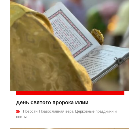
День святого пророка Илии
Новости
Православная вера
Церковные праздники и
,
,
посты