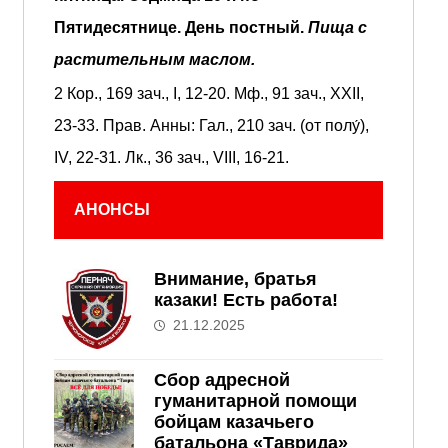
Пятидесятнице.
День постный.
Пища с
растительным маслом.
2 Кор., 169 зач., I, 12-20.
Мф., 91 зач., XXII,
23-33.
Прав. Анны:
Гал., 210 зач. (от полу́),
IV, 22-31.
Лк., 36 зач., VIII, 16-21.
АНОНСЫ
Внимание, братья
казаки! Есть работа!
21.12.2025
Сбор адресной
гуманитарной помощи
бойцам казачьего
батальона «Таврида»