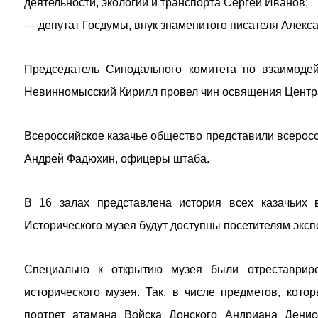
деятельности, экологии и транспорта Сергей Иванов;
— депутат Госдумы, внук знаменитого писателя Алекс
Председатель Синодального комитета по взаимодей
Невинномысский Кирилл провел чин освящения Центра
Всероссийское казачье общество представили всеросс
Андрей Фадюхин, офицеры штаба.
В 16 залах представлена история всех казачьих
Исторического музея будут доступны посетителям эксп
Специально к открытию музея были отреставриро
исторического музея. Так, в числе предметов, кот
портрет атамана Войска Донского Андриана Денис