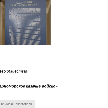
ьего общества)
ерноморское казачье войско»
и Крыма и Севастополя