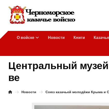
О войске
Новости
Книги
Казачь
Центральный музей 
ве
Новости
Союз казачьей молодёжи Крыма и 