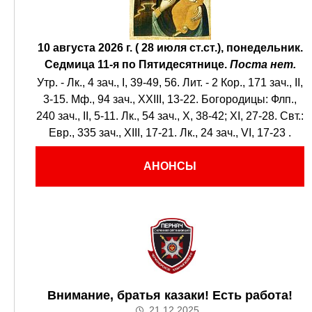
10 августа 2026 г. ( 28 июля ст.ст.), понедельник.
Седмица 11-я по Пятидесятнице.
Поста нет.
Утр. -
Лк., 4 зач., I, 39-49, 56.
Лит. -
2 Кор., 171 зач., II,
3-15.
Мф., 94 зач., XXIII, 13-22.
Богородицы:
Флп.,
240 зач., II, 5-11.
Лк., 54 зач., X, 38-42; XI, 27-28.
Свт.:
Евр., 335 зач., XIII, 17-21.
Лк., 24 зач., VI, 17-23
.
АНОНСЫ
Внимание, братья казаки! Есть работа!
21.12.2025