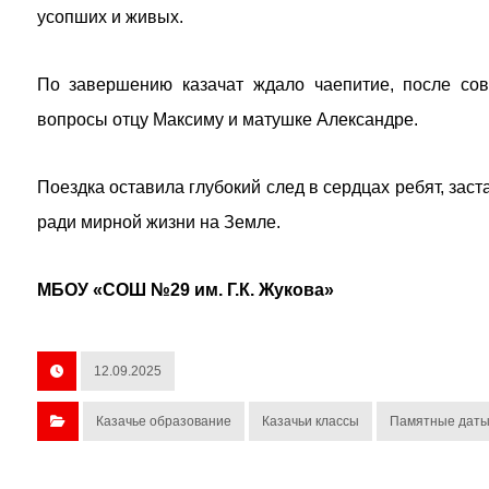
усопших и живых.
По завершению казачат ждало чаепитие, после со
вопросы отцу Максиму и матушке Александре.
Поездка оставила глубокий след в сердцах ребят, зас
ради мирной жизни на Земле.
МБОУ «СОШ №29 им. Г.К. Жукова»
12.09.2025
Казачье образование
Казачьи классы
Памятные дат