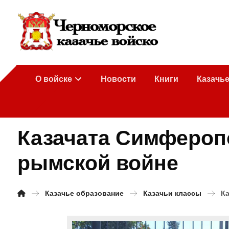
О войске
Новости
Книги
Казачь
Казачата Симферопо
рымской войне
Казачье образование
Казачьи классы
Ка