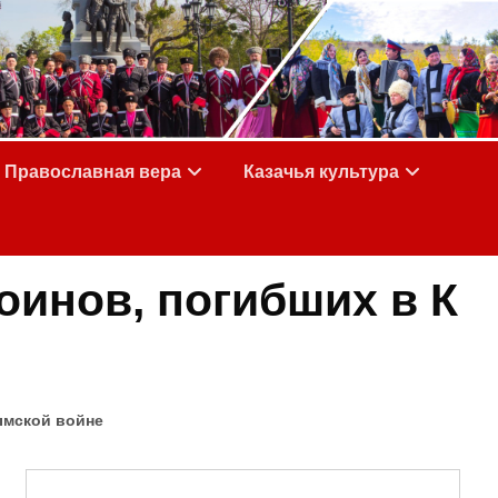
Православная вера
Казачья культура
оинов, погибших в К
ымской войне