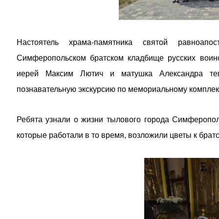
Настоятель храма-памятника святой равноапо
Симферопольском братском кладбище русских воино
иерей Максим Лютич и матушка Александра теп
познавательную экскурсию по мемориальному комплекс
Ребята узнали о жизни тылового города Симферопол
которые работали в то время, возложили цветы к брат