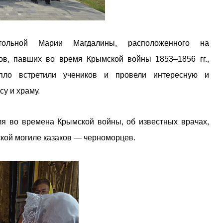
стольной Марии Магдалины, расположенного на
в, павших во время Крымской войны 1853–1856 гг.,
ло встретили учеников и провели интересную и
у и храму.
я во времена Крымской войны, об известных врачах,
ской могиле казаков — черноморцев.