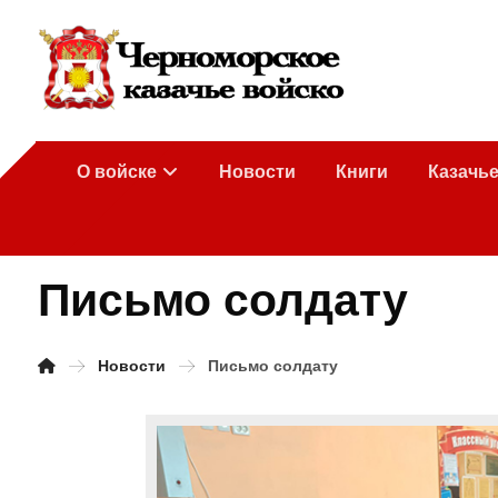
О войске
Новости
Книги
Казачь
Письмо солдату
Новости
Письмо солдату