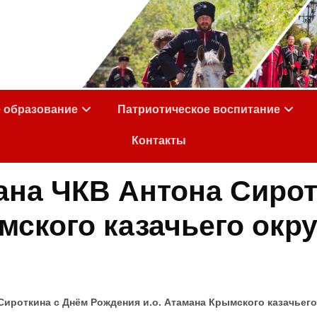
е образование
Патриотическое воспитание
Контакты
ана ЧКВ Антона Сирот
ымского казачьего ок
Сироткина с Днём Рождения и.о. Атамана Крымского казачьег