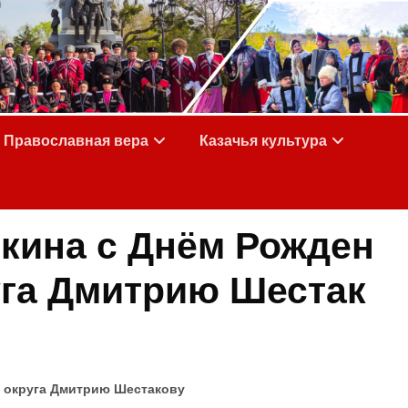
Православная вера
Казачья культура
кина с Днём Рожден
руга Дмитрию Шестак
о округа Дмитрию Шестакову