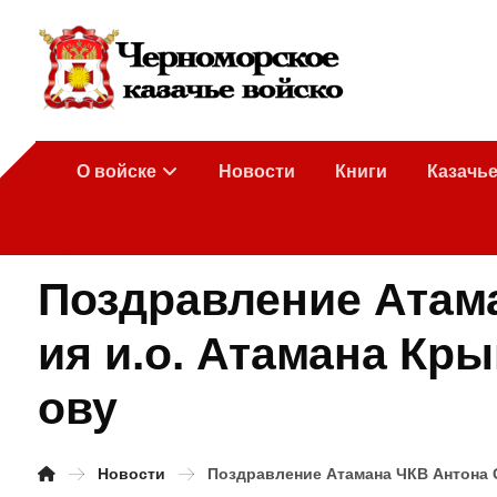
О войске
Новости
Книги
Казачь
Поздравление Атам
ия и.о. Атамана Кр
ову
Новости
Поздравление Атамана ЧКВ Антона 