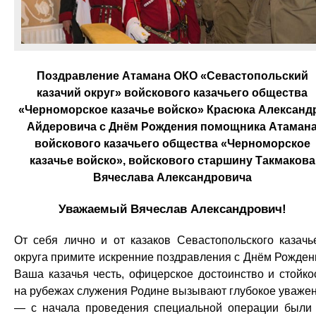
Поздравление Атамана ОКО «Севастопольский
казачий округ» войскового казачьего общества
«Черноморское казачье войско» Красюка Александ
Айдеровича с Днём Рождения помощника Атаман
войскового казачьего общества «Черноморское
казачье войско», войскового старшину Такмакова
Вячеслава Александровича
Уважаемый Вячеслав Александрович!
От себя лично и от казаков Севастопольского казачь
округа примите искренние поздравления с Днём Рожден
Ваша казачья честь, офицерское достоинство и стойко
на рубежах служения Родине вызывают глубокое уваже
— с начала проведения специальной операции были