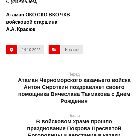
С уважением,
Атаман ОКО СКО ВКО ЧКВ
войсковой старшина
А.А. Красюк
14.10.2025
Новости
Перед
Атаман Черноморского казачьего войска
Антон Сироткин поздравляет своего
помощника Вячеслава Такмакова с Днем
Рождения
После
В войсковом храме прошло
празднование Покрова Пресвятой
Богородицы и верстание в казаки