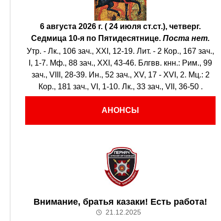
6 августа 2026 г. ( 24 июля ст.ст.), четверг.
Седмица 10-я по Пятидесятнице.
Поста нет.
Утр. -
Лк., 106 зач., XXI, 12-19.
Лит. -
2 Кор., 167 зач.,
I, 1-7.
Мф., 88 зач., XXI, 43-46.
Блгвв. кнн.:
Рим., 99
зач., VIII, 28-39.
Ин., 52 зач., XV, 17 - XVI, 2.
Мц.:
2
Кор., 181 зач., VI, 1-10.
Лк., 33 зач., VII, 36-50
.
АНОНСЫ
Внимание, братья казаки! Есть работа!
21.12.2025