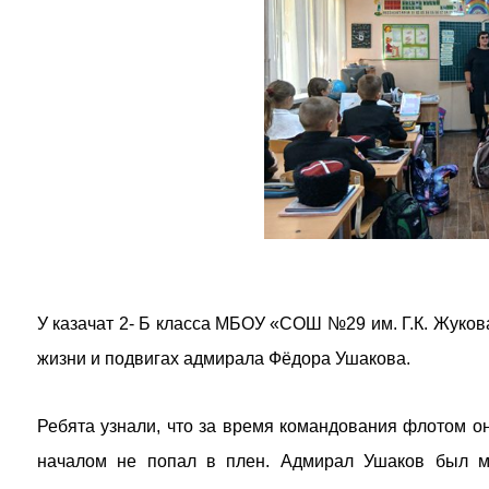
У казачат 2- Б класса МБОУ «СОШ №29 им. Г.К. Жуко
жизни и подвигах адмирала Фёдора Ушакова.
Ребята узнали, что за время командования флотом он
началом не попал в плен. Адмирал Ушаков был м