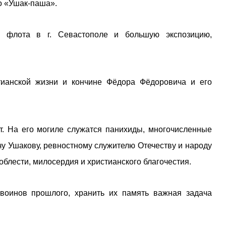
о «Ушак-паша».
 флота в г. Севастополе и большую экспозицию,
тианской жизни и кончине Фёдора Фёдоровича и его
ет. На его могиле служатся панихиды, многочисленные
у Ушакову, ревностному служителю Отечеству и народу
блести, милосердия и христианского благочестия.
 воинов прошлого, хранить их память важная задача