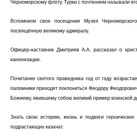
Черноморскому флоту. Турки с почтением называли ег
Вспомнили свое посещение Музея Черноморского
посвящённую великому адмиралу.
Офицер-наставник Дмитриев А.А. рассказал о хрис
канонизации.
Почитание святого праведника год от году возраста
паломники приходят поклониться Феодору Феодорович
Божиему, явившему собою великий пример воинской до
Знать свою историю, жизнь и подвиги героических
подрастающих казачат.