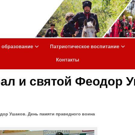
е образование
Патриотическое воспитание
Контакты
л и святой Феодор У
дор Ушаков. День памяти праведного воина