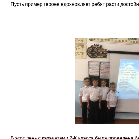
Пусть пример героев вдохновляет ребят расти достой
В этот день с казачатами 2-К класса была проведена 