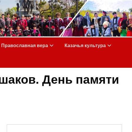
Православная вера
Казачья культура
шаков. День памяти