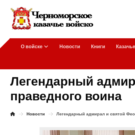
О войске
Новости
Книги
Казачь
Легендарный адмира
праведного воина
Новости
Легендарный адмирал и святой Фео