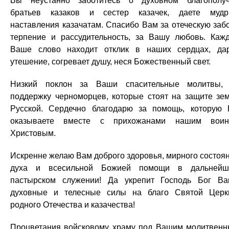
Вы неустанно заботитесь о духовном благополу
братьев казаков и сестер казачек, даете муд
наставления казачатам. Спасибо Вам за отеческую забо
терпение и рассудительность, за Вашу любовь. Каж
Ваше слово находит отклик в наших сердцах, да
утешение, согревает душу, неся Божественный свет.
Низкий поклон за Ваши спасительные молитвы,
поддержку черноморцев, которые стоят на защите зе
Русской. Сердечно благодарю за помощь, которую
оказываете вместе с прихожанами нашим воин
Христовым.
Искренне желаю Вам доброго здоровья, мирного состоя
духа и всесильной Божией помощи в дальнейш
пастырском служении! Да укрепит Господь Бог В
духовные и телесные силы на благо Святой Церк
родного Отечества и казачества!
Процветания войсковому храму под Вашим молитвен