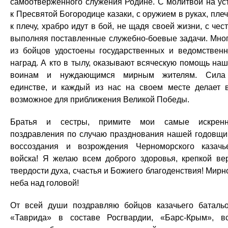
самоотверженного служения Родине. С молитвой на ус
к Пресвятой Богородице казаки, с оружием в руках, пле
к плечу, храбро идут в бой, не щадя своей жизни, с чес
выполняя поставленные служебно-боевые задачи. Мно
из бойцов удостоены государственных и ведомствен
наград. А кто в тылу, оказывают всяческую помощь на
воинам и нуждающимся мирным жителям. Сила
единстве, и каждый из нас на своем месте делает 
возможное для приближения Великой Победы.
Братья и сестры, примите мои самые искренн
поздравления по случаю празднования нашей годовщ
воссоздания и возрождения Черноморского казачь
войска! Я желаю всем доброго здоровья, крепкой ве
твердости духа, счастья и Божиего благоденствия! Мирн
неба над головой!
От всей души поздравляю бойцов казачьего баталь
«Таврида» в составе Росгвардии, «Барс-Крым», в