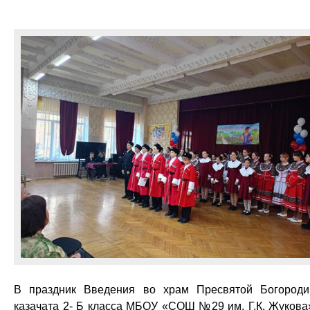
В праздник Введения во храм Пресвятой Богород
казачата 2- Б класса МБОУ «СОШ №29 им. Г.К. Жукова»