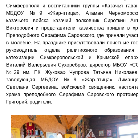
Симферополя и воспитанники группы «Казачья гава
МБДОУ №9 «Жар-птица», Атаман Черноморско
казачьего войска казачий полковник Сироткин Ан
Викторович и представители казачества пришли в х
Преподобного Серафима Саровского, где приняли учас
в молебне. На празднике присутствовали почётные гос
руководитель отдела религиозного образовани
катехизации Симферопольской и Крымской епар
Виталий Валерьевич Сухоребров, директор МБОУ «
№29 им. Г.К. Жукова» Чупрова Татьяна Николаев
заведующая МБДОУ №9 «Жар-птица» Лиманце
Светлана Сергеевна, войсковой священник, настоят
храма преподобного Серафима Саровского протоие
Григорий, родители.