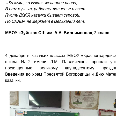
«Казачка, казачка»- желанное слово,
В нем музыка, радость, волненье и свет.
Пусть ДОЛЯ казачки бывает суровой,
Но СЛАВА не меркнет в мелькании лет.
МБОУ «Зуйская СШ им. А.А. Вильямсона», 2 класс
4 декабря в казачьих классах МБОУ «Красногвардейс
школа №2 имени Л.М. Павличенко» прошли уро
посвященные великому двунадесятому праздни
Введения во храм Пресвятой Богородицы и Дню Мате
казачки.