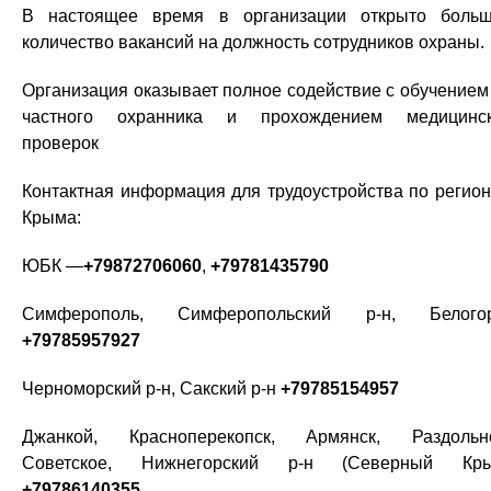
В настоящее время в организации открыто боль
количество вакансий на должность сотрудников охраны.
Организация оказывает полное содействие с обучением
частного охранника и прохождением медицинс
проверок
Контактная информация для трудоустройства по регио
Крыма:
ЮБК —
+79872706060
,
+79781435790
Симферополь, Симферопольский р-н, Белогор
+79785957927
Черноморский р-н, Сакский р-н
+79785154957
Джанкой, Красноперекопск, Армянск, Раздольн
Советское, Нижнегорский р-н (Северный Кры
+79786140355