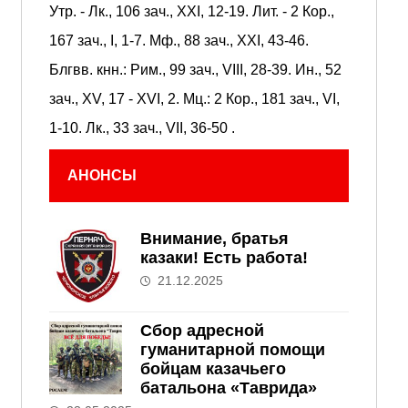
Утр. -
Лк., 106 зач., XXI, 12-19.
Лит. -
2 Кор.,
167 зач., I, 1-7.
Мф., 88 зач., XXI, 43-46.
Блгвв. кнн.:
Рим., 99 зач., VIII, 28-39.
Ин., 52
зач., XV, 17 - XVI, 2.
Мц.:
2 Кор., 181 зач., VI,
1-10.
Лк., 33 зач., VII, 36-50
.
АНОНСЫ
Внимание, братья
казаки! Есть работа!
21.12.2025
Сбор адресной
гуманитарной помощи
бойцам казачьего
батальона «Таврида»