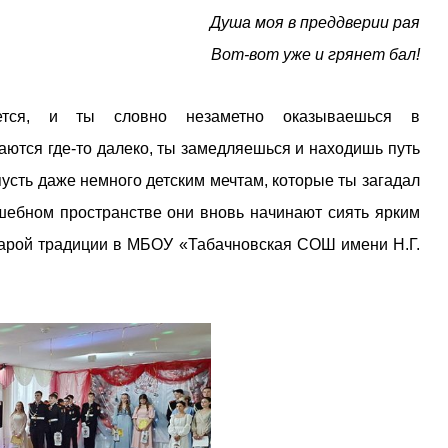
Душа моя в преддверии рая
Вот-вот уже и грянет бал!
ется, и ты словно незаметно оказываешься в
аются где-то далеко, ты замедляешься и находишь путь
пусть даже немного детским мечтам, которые ты загадал
лшебном пространстве они вновь начинают сиять ярким
старой традиции в МБОУ «Табачновская СОШ имени Н.Г.