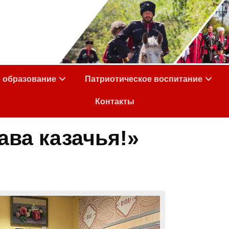
е образование
Патриотическое воспитание
Контакты
ава казачья!»