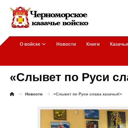
О войске
Новости
Книги
Казачь
«Слывет по Руси сл
Новости
«Слывет по Руси слава казачья!»