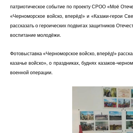
патриотическое событие по проекту СРОО «Моё Отече
«Черноморское войско, вперёд!» и «Казаки-герои Св
рассказать о героических подвигах защитников Отечес
воспитание молодёжи.
Фотовыставка «Черноморское войско, вперёд!» расск
казачье войско», о праздниках, буднях казаков-черно
военной операции.