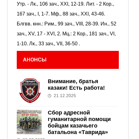
Утр. -
Лк., 106 зач., XXI, 12-19.
Лит. -
2 Кор.,
167 зач., I, 1-7.
Мф., 88 зач., XXI, 43-46.
Блгвв. кнн.:
Рим., 99 зач., VIII, 28-39.
Ин., 52
зач., XV, 17 - XVI, 2.
Мц.:
2 Кор., 181 зач., VI,
1-10.
Лк., 33 зач., VII, 36-50
.
АНОНСЫ
Внимание, братья
казаки! Есть работа!
21.12.2025
Сбор адресной
гуманитарной помощи
бойцам казачьего
батальона «Таврида»