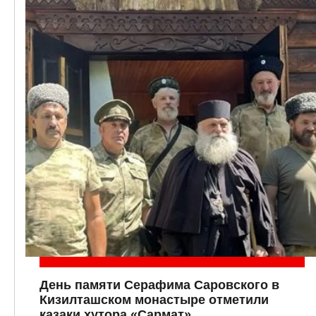
День памяти Серафима Саровского в
Кизилташском монастыре отметили
казаки хутора «Сармат»