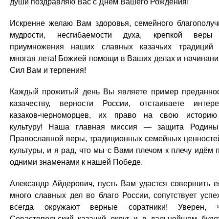
души поздравляю Вас с Днём Вашего Рождения!
Искренне желаю Вам здоровья, семейного благополуч
мудрости, несгибаемости духа, крепкой веры
приумножения наших славных казачьих традиций
многая лета! Божией помощи в Ваших делах и начинани
Сил Вам и терпения!
Каждый прожитый день Вы являете пример преданно
казачеству, верности России, отстаиваете интер
казаков-черноморцев, их право на свою истори
культуру! Наша главная миссия — защита Родин
Православной веры, традиционных семейных ценносте
культуры, и я рад, что мы с Вами плечом к плечу идём 
одними знаменами к нашей Победе.
Александр Айдерович, пусть Вам удастся совершить 
много славных дел во благо России, сопутствует успе
всегда окружают верные соратники! Уверен, 
Севастопольский казачий округ и в дальнейшем буде