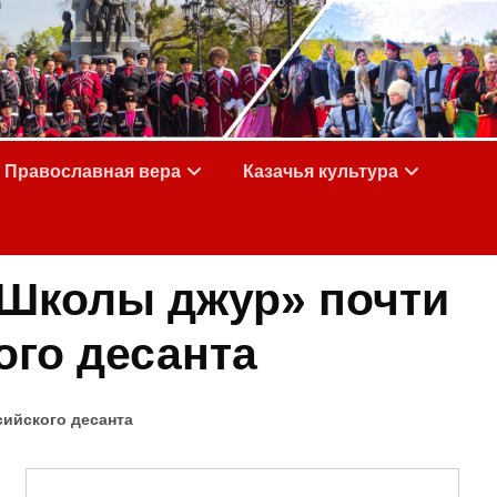
Православная вера
Казачья культура
«Школы джур» почти
ого десанта
ийского десанта