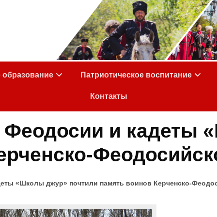
е образование
Патриотическое воспитание
Контакты
 Феодосии и кадеты 
ерченско-Феодосийск
еты «Школы джур» почтили память воинов Керченско-Феодос