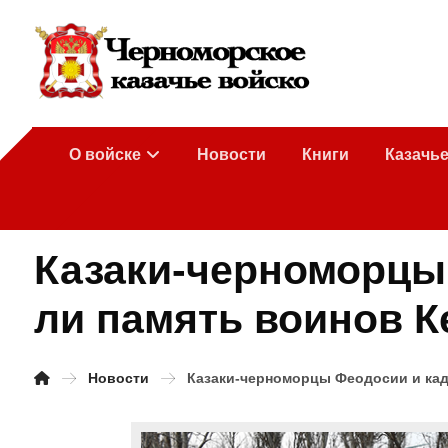
О войске
Новости
Книги
Казачь
Казаки-черноморцы
ли память воинов К
Новости
Казаки-черноморцы Феодосии и кад